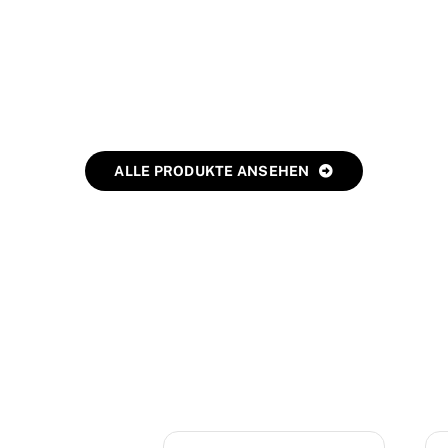
Vorname:
Na
BECKs
Email:
Te
Deine Nachricht: