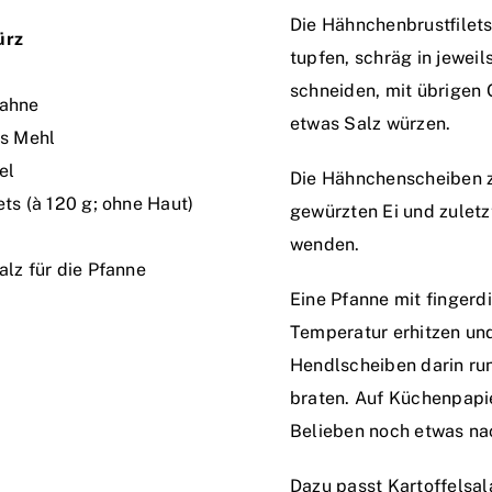
Die Hähnchenbrustfilet
ürz
tupfen, schräg in jeweil
schneiden, mit übrigen
Sahne
etwas Salz würzen.
es Mehl
el
Die Hähnchenscheiben z
ts (à 120 g; ohne Haut)
gewürzten Ei und zuletz
wenden.
lz für die Pfanne
Eine Pfanne mit fingerdi
Temperatur erhitzen und
Hendlscheiben darin r
braten. Auf Küchenpapi
Belieben noch etwas na
Dazu passt Kartoffelsal