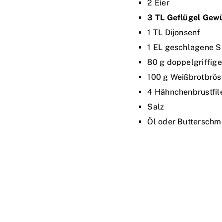
2 Eier
3 TL Geflügel Gew
1 TL Dijonsenf
1 EL geschlagene 
80 g doppelgriffig
100 g Weißbrotbrös
4 Hähnchenbrustfile
Salz
Öl oder Butterschma