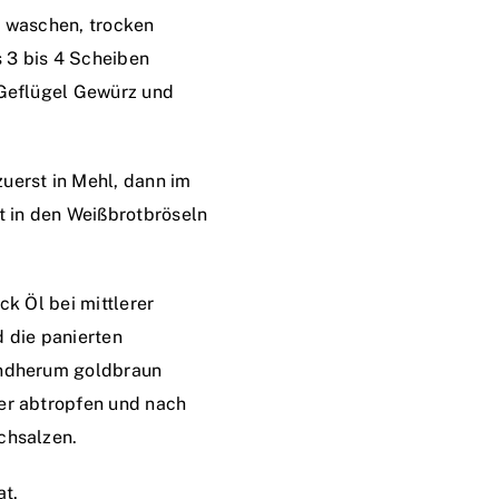
s waschen, trocken
s 3 bis 4 Scheiben
 Geflügel Gewürz und
uerst in Mehl, dann im
t in den Weißbrotbröseln
ck Öl bei mittlerer
 die panierten
undherum goldbraun
er abtropfen und nach
chsalzen.
at.